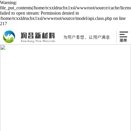
Warning:
file_put_contents(/home/rcxxldrucbx1xsl/wwwroot/source/cache/licen
failed to open stream: Permission denied in
/home/rcxxldrucbx1xsl/wwwroot/source/model/api.class.php on line
217