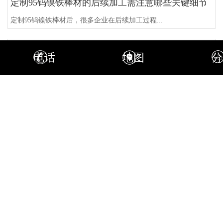
定制95钨镍铁棒材的后续加工需注意哪些关键细节
定制95钨镍铁棒材后，很多企业在后续加工过程...
如何匹配加工定制钨钼耐磨刀具的具体加工场景的需求
电话
地图
分
在机械加工、矿山开采等多个行业，加工定制钨钼...
你了解钨合金配重块定制需要注意哪些细节
钨合金配重块定制的核心细节是精准传递技术参数...
如何购买到符合要求的钨合金配重块
购买符合要求的钨合金配重块，首要步骤是明确自...
如何挑选到优质的钨合金配重块供应商
挑选优质钨合金配重块供应商，首要核心是核查其...