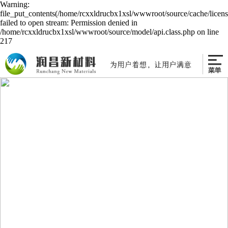
Warning:
file_put_contents(/home/rcxxldrucbx1xsl/wwwroot/source/cache/licen
failed to open stream: Permission denied in
/home/rcxxldrucbx1xsl/wwwroot/source/model/api.class.php on line
217